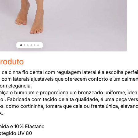
Produto
a calcinha fio dental com regulagem lateral é a escolha perfei
 com laterais ajustáveis que oferecem conforto e um caimen
com elegância.
alça o bumbum e proporciona um bronzeado uniforme, idea
 sol. Fabricada com tecido de alta qualidade, é uma peça ve
ops, como cortininha, tomara que caia ou frente única, eleva
k.
ida e 10% Elastano
otegido UV 80