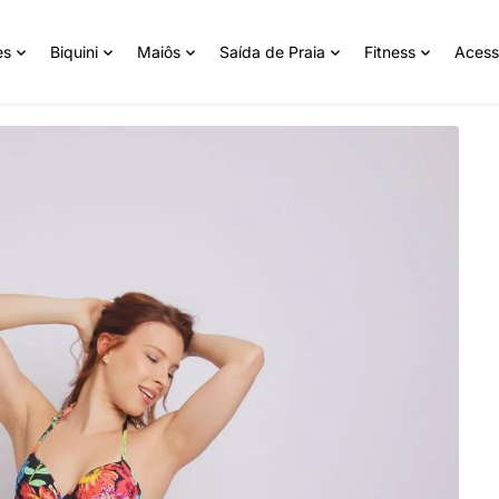
es
Biquini
Maiôs
Saída de Praia
Fitness
Acess