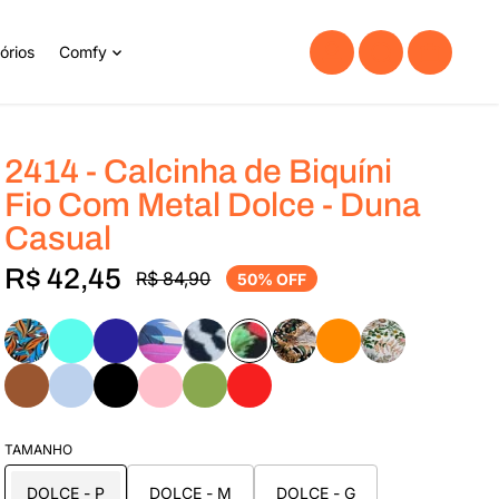
órios
Comfy
2414 - Calcinha de Biquíni
Fio Com Metal Dolce - Duna
Casual
R$ 42,45
R$ 84,90
50% OFF
TAMANHO
DOLCE - P
DOLCE - M
DOLCE - G